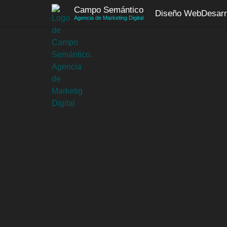
Saltar
Campo Semántico
Diseño Web
Desarr
al
Agencia de Marketing Digital
contenido