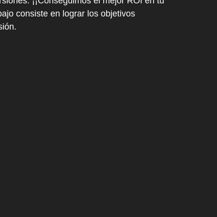
rsiones. ¡¡Conseguimos el mejor ROI en tu
ajo consiste en lograr los objetivos
sión.