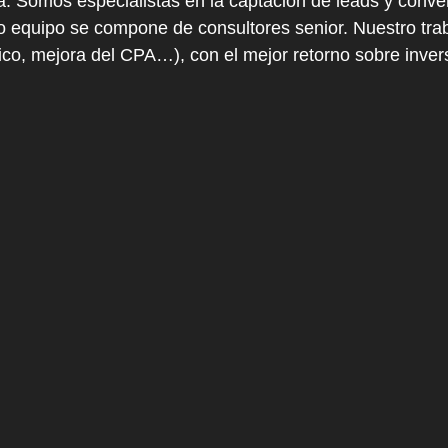
a. Somos especialistas en la captación de leads y conve
ro equipo se compone de consultores senior. Nuestro trab
fico, mejora del CPA…), con el mejor retorno sobre inver