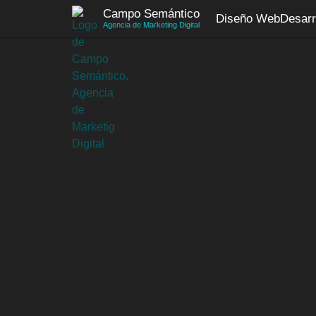
Saltar
Campo Semántico
Diseño Web
Desarr
al
Agencia de Marketing Digital
contenido