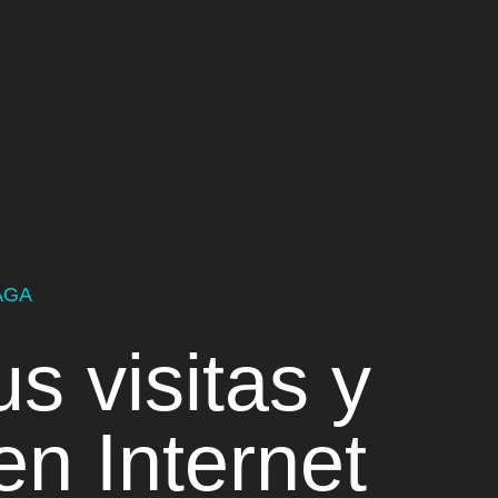
AGA
tus
visitas
y
n Internet