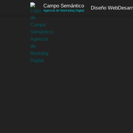
Saltar
Campo Semántico
Diseño Web
Desarr
al
Agencia de Marketing Digital
contenido