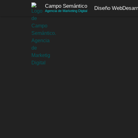
Saltar
Campo Semántico
Diseño Web
Desarr
al
Agencia de Marketing Digital
contenido