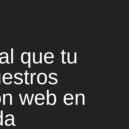
al
que tu
uestros
ón web en
da