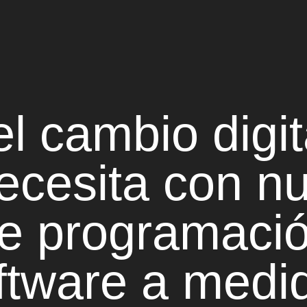
el
cambio digit
ecesita con n
de
programaci
ftware a medi