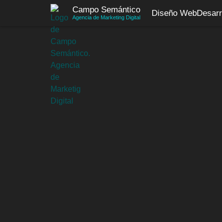
Saltar
Campo Semántico
Diseño Web
Desarr
al
Agencia de Marketing Digital
contenido