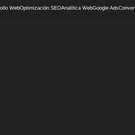
ollo Web
Optimización SEO
Analítica Web
Google Ads
Conver