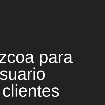
úzcoa
para
suario
 clientes