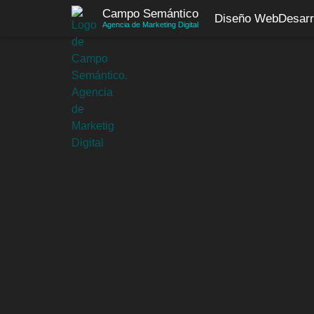
Saltar
Campo Semántico
Diseño Web
Desarr
al
Agencia de Marketing Digital
contenido