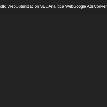
ollo Web
Optimización SEO
Analítica Web
Google Ads
Conver