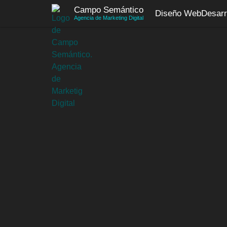
Saltar
Campo Semántico
Diseño Web
Desarr
al
Agencia de Marketing Digital
contenido